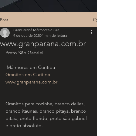
Post
GranParaná Mármores e Gra
9 de out. de 2020
1 min de leitura
www.granparana.com.br
Preto São Gabriel
 Mármores em Curitiba
Granitos em Curitiba
www.granparana.com.br
Granitos para cozinha, branco dallas, 
branco itaunas, branco pitaya, branco 
pitaia, preto florido, preto são gabriel 
e preto absoluto.