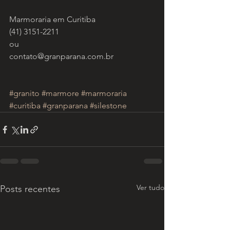
Marmoraria em Curitiba
(41) 3151-2211
ou
contato@granparana.com.br
#granito
#marmore
#marmoraria
#curitiba
#granparana
#silestone
Ver tudo
Posts recentes