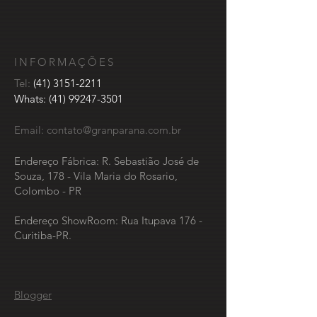
INFORMAÇÕES
Tel:
(41) 3151-2211
Whats:
(41) 99247-3501
Email:
contato@granparana.com.br
Endereço Fábrica: R. Sebastião José de
Souza, 178 - Vila Maria do Rosario,
Colombo - PR
Endereço ShowRoom: Rua Itupava 176 -
Curitiba-PR.
Blogger