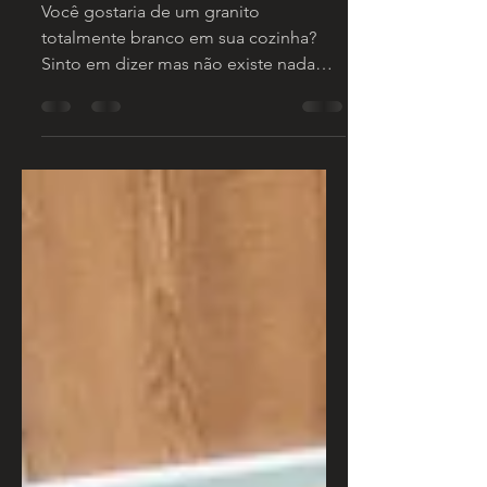
23 de fev. de 2023
1 min de leitura
Granito Branco
Você gostaria de um granito
totalmente branco em sua cozinha?
Sinto em dizer mas não existe nada
totalmente branco e com boa
resistência...