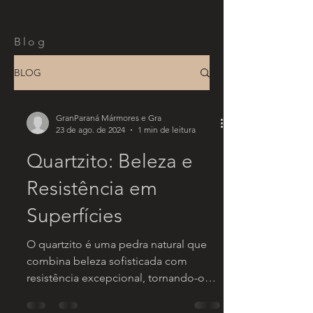
Blog
BLOG
GranParaná Mármores e Gra
23 de ago. de 2024
1 min de leitura
Quartzito: Beleza e
Resistência em
Superfícies
O quartzito é uma pedra natural que
combina beleza sofisticada com
resistência excepcional, tornando-o
uma escolha ideal para diversas...