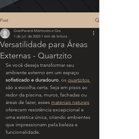
Post
GranParaná Mármores e Gra
1 de jul. de 2025
1 min de leitura
Versatilidade para Áreas
Externas - Quartzito
Se você deseja transformar seu 
ambiente externo em um espaço
sofisticado e duradouro
, os 
quartzitos 
são a escolha certa. Seja em pisos ao 
redor da piscina, muros, fachadas ou 
áreas de lazer, esses 
materiais naturais
oferecem resistência excepcional e 
uma estética única, criando ambientes 
que impressionam pela beleza e 
funcionalidade.