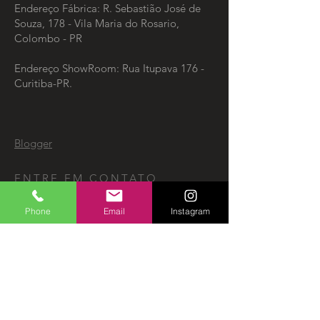
Endereço Fábrica: R. Sebastião José de
Souza, 178 - Vila Maria do Rosario,
Colombo - PR
Endereço ShowRoom: Rua Itupava 176 -
Curitiba-PR.
Blogger
ENTRE EM CONTATO
Phone
Email
Instagram