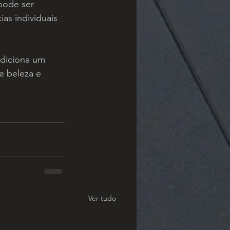
pode ser 
as individuais 
adiciona um 
e beleza e 
Ver tudo