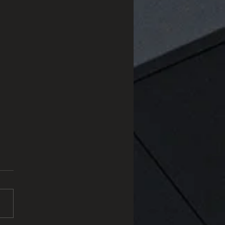
tzito: O Material Natural
Une Sofisticação e
bilidade
tem conquistado
vez mais espaço em
tos de luxo. Formado pela
formação do arenito em