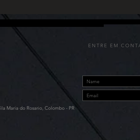
Principais...
altas
fornece de qualquer outra forma. Além disso, nós coletamos o endereço IP utilizado para conectar o seu computador à Internet; dados de login; endereço de ema
 navegação, incluindo o tempo de resposta das páginas, tempo total da visita em determinadas páginas, informações de interação com página e os métodos utiliz
alhes de pagamento (incluindo informações de cartão de crédito), comentários, feedback, recomendações e perfil pessoal.
ENTRE EM CONT
Vila Maria do Rosario, Colombo - PR