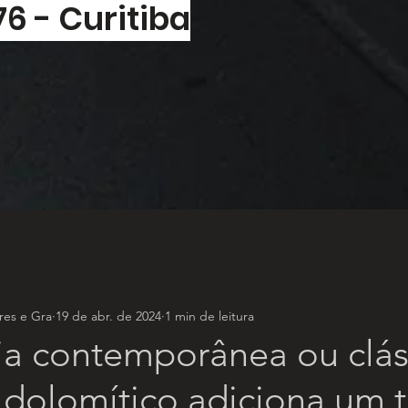
76 - Curitiba
es e Gra
19 de abr. de 2024
1 min de leitura
ia contemporânea ou clás
dolomítico adiciona um 