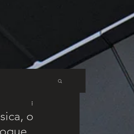
sica, o
toque