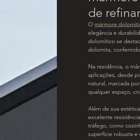
de refin
O 
mármore dolomíti
elegância e durabil
dolomítico se desta
dolomita, conferindo-
Na residência, o má
aplicações, desde pi
natural, marcada por
qualquer espaço, cr
Além de sua estética
excelente resistênci
tráfego, como cozin
superfície robusta 