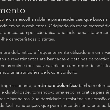
amento
co
 é uma escolha sublime para residências que buscam
idade em seus ambientes. Originado da rocha metamórfi
ca por sua composição única, que inclui uma alta porce
lhe características distintas.
rmore dolomítico é frequentemente utilizado em uma va
sos e revestimentos até bancadas e detalhes decorativo
 veios sutis e tons suaves, adiciona um toque de sofistic
iando uma atmosfera de luxo e conforto.
 impressionante, o 
mármore dolomítico
 também oferec
a e durabilidade, tornando-o uma escolha prática para ár
has e banheiros. Sua densidade e resistência à abrasão
e de fácil manutenção, que permanece deslumbrante ao 