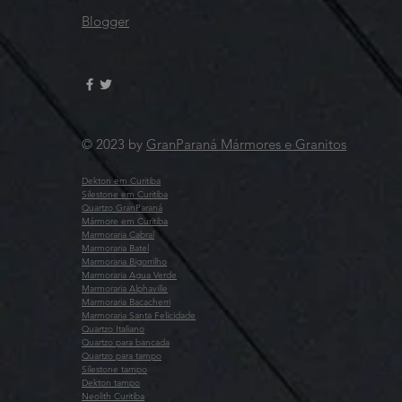
Blogger
© 2023 by
GranParaná Mármores e Granitos
Dekton em Curitiba
Silestone em Curitiba
Quartzo GranParaná
Mármore em Curitiba
Marmoraria Cabral
Marmoraria Batel
Marmoraria Bigorrilho
Marmoraria Agua Verde
Marmoraria Alphaville
Marmoraria Bacacherri
Marmoraria Santa Felicidade
Quartzo Italiano
Quartzo para bancada
Quartzo para tampo
Silestone tampo
Dekton tampo
Neolith Curitiba