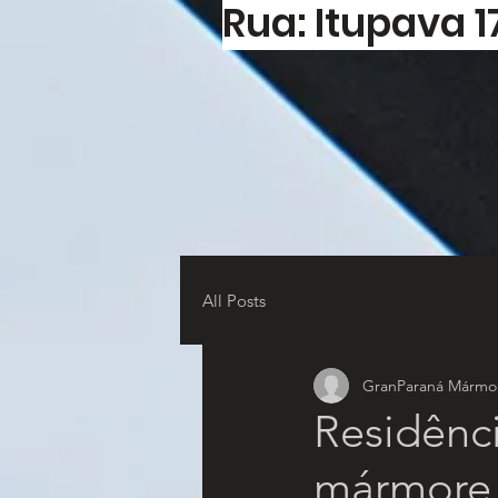
Rua: Itupava 1
All Posts
GranParaná Mármor
Residênc
mármore 