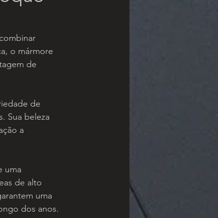
 combinar 
ca, o mármore 
ntagem de 
riedade de 
s. Sua beleza 
ação a 
e uma 
eas de alto 
 garantem uma 
longo dos anos.