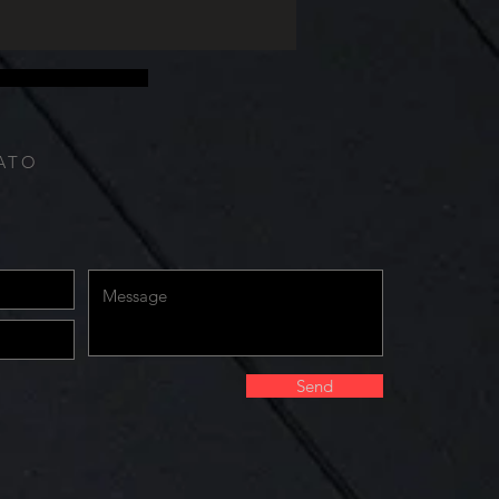
 temperaturas e...
il; senha; informações do computador e internet
ados para deixar a página. Nós também coletamos
ATO
Send