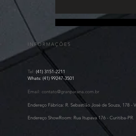
padrão de acabamento e a
tecnologia utilizada no corte e na
finalização das peças. Uma ma
Nós recebemos, coletamos e arquivamos as informações que você adiciona em nosso site ou nos 
e histórico de compra. Nós poderemos utilizar ferramentas para medir e coletar informações de
informações de identificação pessoal (incluindo nome, email, senha, meios de comunicação); det
INFORMAÇÕES
Tel:
(41) 3151-2211
Whats: (41) 99247-3501
Email:
contato@granparana.com.br
Endereço Fábrica: R. Sebastião José de Souza, 178 - 
Endereço ShowRoom: Rua Itupava 176 - Curitiba-PR.