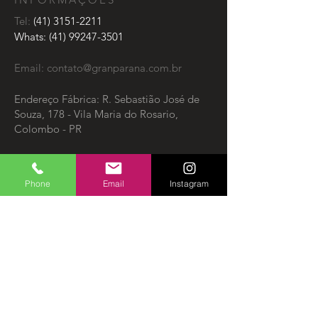
Tel:
(41) 3151-2211
Whats:
(41) 99247-3501
Email:
contato@granparana.com.br
Endereço Fábrica: R. Sebastião José de
Souza, 178 - Vila Maria do Rosario,
Colombo - PR
Endereço ShowRoom: Rua Itupava 176 -
Curitiba-PR.
Phone
Email
Instagram
Blogger
ENTRE EM CONTATO