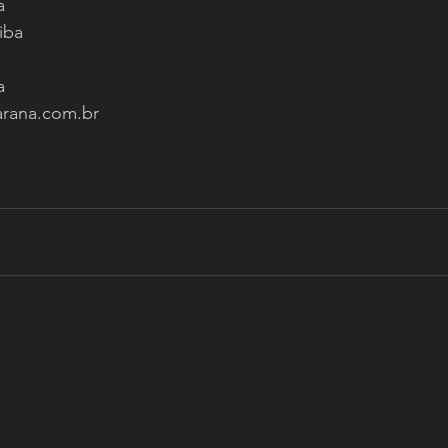
a 
iba 
a 
rana.com.br