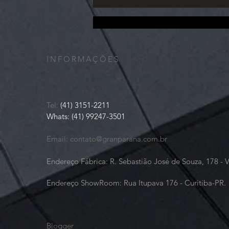
tecnologia utilizada no corte e na
finalização das peças. Uma ma
Nós recebemos, coletamos e arquivamos as informações que você adiciona em nosso site ou nos 
e histórico de compra. Nós poderemos utilizar ferramentas para medir e coletar informações de
informações de identificação pessoal (incluindo nome, email, senha, meios de comunicação); det
INFORMAÇÕES
Tel:
(41) 3151-2211
Whats: (41) 99247-3501
Email:
contato@granparana.com.br
Endereço Fábrica: R. Sebastião José de Souza, 178 - 
Endereço ShowRoom: Rua Itupava 176 - Curitiba-PR.
Blogger