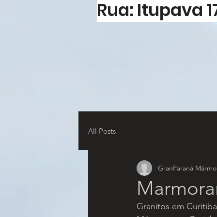
Rua: Itupava 1
All Posts
GranParaná Mármor
Marmorar
Granitos em Curitiba