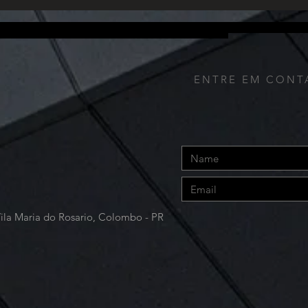
fornece de qualquer outra forma. Além disso, nós coletamos o endereço IP utilizado para conectar o seu computador à Internet; dados de login; endereço de ema
 navegação, incluindo o tempo de resposta das páginas, tempo total da visita em determinadas páginas, informações de interação com página e os métodos utiliz
alhes de pagamento (incluindo informações de cartão de crédito), comentários, feedback, recomendações e perfil pessoal.
ENTRE EM CONT
Vila Maria do Rosario, Colombo - PR