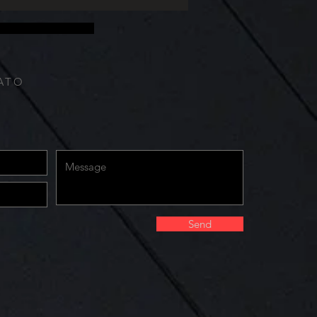
il; senha; informações do computador e internet
ados para deixar a página. Nós também coletamos
ATO
Send