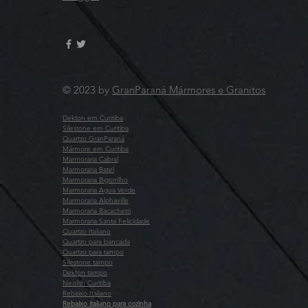
© 2023 by
GranParaná Mármores e Granitos
Dekton em Curitiba
Silestone em Curitiba
Quartzo GranParaná
Mármore em Curitiba
Marmoraria Cabral
Marmoraria Batel
Marmoraria Bigorrilho
Marmoraria Agua Verde
Marmoraria Alphaville
Marmoraria Bacacherri
Marmoraria Santa Felicidade
Quartzo Italiano
Quartzo para bancada
Quartzo para tampo
Silestone tampo
Dekton tampo
Neolith Curitiba
Rebaixo Italiano
Rebaixo italiano para cozinha