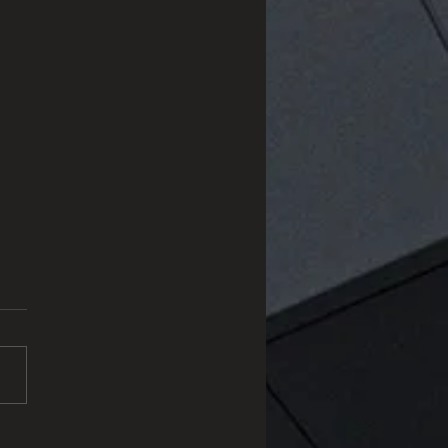
tzito: O Material Natural
Une Sofisticação e
bilidade
tem conquistado
vez mais espaço em
tos de luxo. Formado pela
formação do arenito em
 temperaturas e...