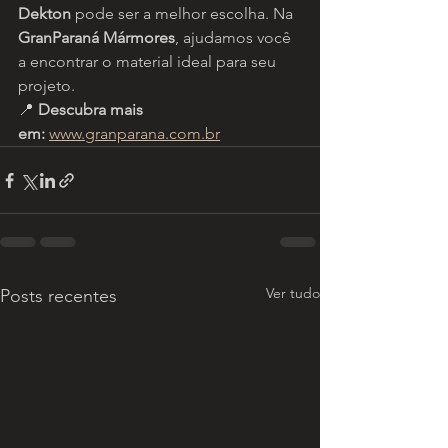
Dekton
 pode ser a melhor escolha. Na 
GranParaná Mármores
, ajudamos você 
a encontrar o material ideal para seu 
projeto.
📍 
Descubra mais 
em:
www.granparana.com.br
Ver tudo
Posts recentes