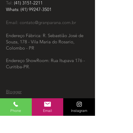
Tel:
(41) 3151-2211
Whats:
(41) 99247-3501
Email:
contato@granparana.com.br
Endereço Fábrica: R. Sebastião José de
Souza, 178 - Vila Maria do Rosario,
Colombo - PR
Endereço ShowRoom: Rua Itupava 176 -
Curitiba-PR.
Blogger
ENTRE EM CONTATO
Phone
Email
Instagram