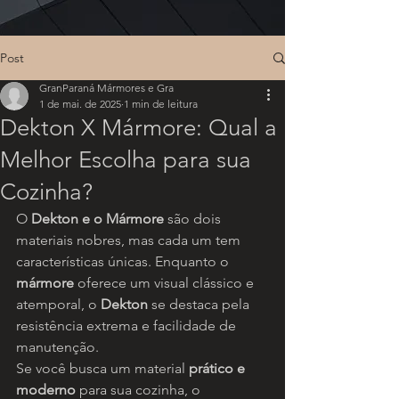
Post
GranParaná Mármores e Gra
1 de mai. de 2025
1 min de leitura
Dekton X Mármore: Qual a
Melhor Escolha para sua
Cozinha?
O 
Dekton e o Mármore
 são dois 
materiais nobres, mas cada um tem 
características únicas. Enquanto o 
mármore
 oferece um visual clássico e 
atemporal, o 
Dekton
 se destaca pela 
resistência extrema e facilidade de 
manutenção.
Se você busca um material 
prático e 
moderno
 para sua cozinha, o 