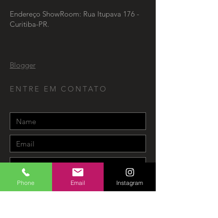
Endereço ShowRoom: Rua Itupava 176 -
Curitiba-PR.
Blogger
ENTRE EM CONTATO
Phone
Email
Instagram
Send