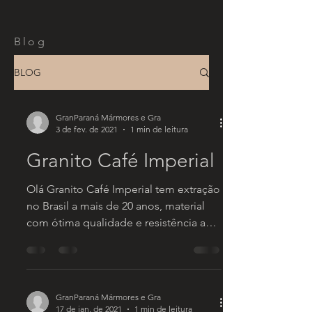
Blog
BLOG
GranParaná Mármores e Gra
3 de fev. de 2021
1 min de leitura
Granito Café Imperial
Olá Granito Café Imperial tem extração
no Brasil a mais de 20 anos, material
com ótima qualidade e resistência a
manchas, um dos mais...
GranParaná Mármores e Gra
17 de jan. de 2021
1 min de leitura