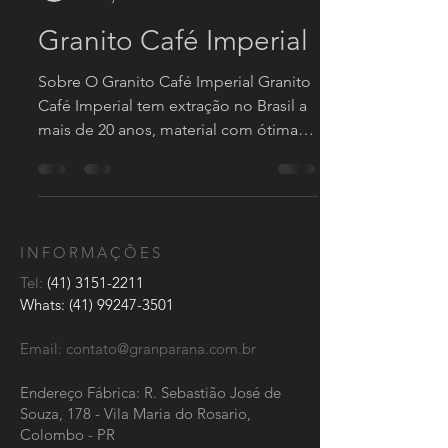
Granito Café Imperial
Sobre O Granito Café Imperial Granito
Café Imperial tem extração no Brasil a
mais de 20 anos, material com ótima
qualidade e resistência...
INFORMAÇÕES
Tel:
(41) 3151-2211
Whats:
(41) 99247-3501
Email:
contato@granparana.com.br
Endereço Fábrica: R. Sebastião José de
Souza, 178 - Vila Maria do Rosario,
Colombo - PR