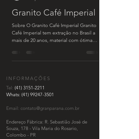
Granito Café Imperial
Sobre O Granito Café Imperial Granito
Café Imperial tem extração no Brasil a
mais de 20 anos, material com ótima
qualidade e resistência...
INFORMAÇÕES
Tel:
(41) 3151-2211
Whats:
(41) 99247-3501
Email:
contato@granparana.com.br
Endereço Fábrica: R. Sebastião José de
Souza, 178 - Vila Maria do Rosario,
Colombo - PR