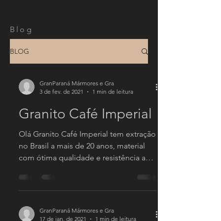
Blog
BLOG
GranParaná Mármores e Gra
3 de fev. de 2021
1 min de leitura
Granito Café Imperial
Olá Granito Café Imperial tem extração
no Brasil a mais de 20 anos, material
com ótima qualidade e resistência a
manchas, um dos mais...
GranParaná Mármores e Gra
17 de jan. de 2021
1 min de leitura