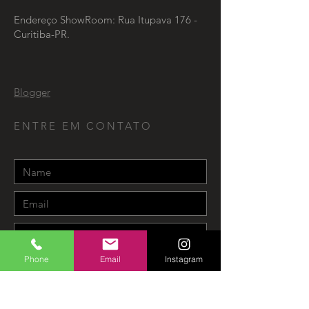
Endereço ShowRoom: Rua Itupava 176 -
Curitiba-PR.
Blogger
ENTRE EM CONTATO
Phone
Email
Instagram
Send