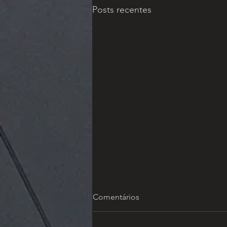
Posts recentes
Marmoraria de alto padrão
Comentários
em Curitiba: o que avaliar
antes de escolher
Escolher uma marmoraria em