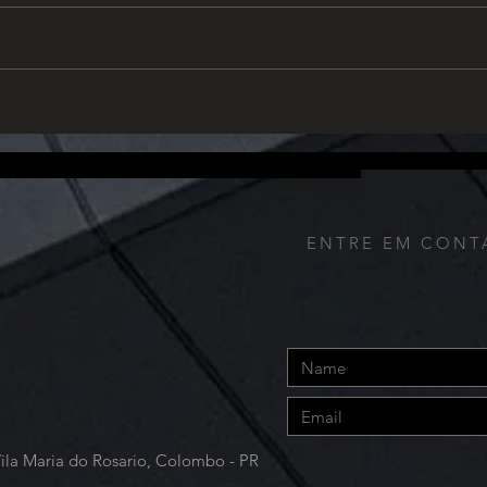
na arquitetura e no design de
cada 
interiores, unindo beleza,
proje
autenticidade e durabilidade.
trans
Principais...
altas
fornece de qualquer outra forma. Além disso, nós coletamos o endereço IP utilizado para conectar o seu computador à Internet; dados de login; endereço de ema
 navegação, incluindo o tempo de resposta das páginas, tempo total da visita em determinadas páginas, informações de interação com página e os métodos utiliz
alhes de pagamento (incluindo informações de cartão de crédito), comentários, feedback, recomendações e perfil pessoal.
ENTRE EM CONT
Vila Maria do Rosario, Colombo - PR