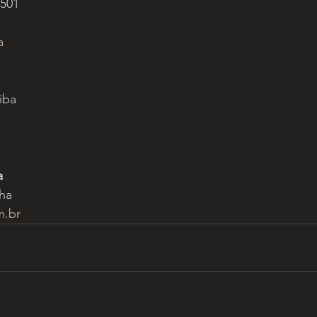
3501
a
iba
a
ha
m.br