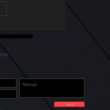
vez mais espaço em
tos de luxo. Formado pela
formação do arenito em
 temperaturas e...
il; senha; informações do computador e internet
ados para deixar a página. Nós também coletamos
ATO
Send