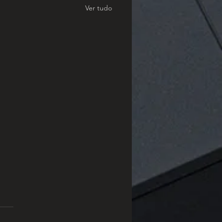
Ver tudo
tzito: O Material Natural
Une Sofisticação e
bilidade
tem conquistado