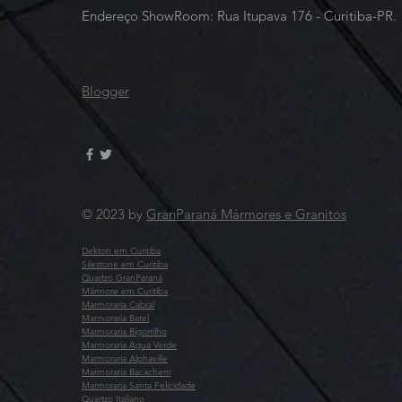
Endereço ShowRoom: Rua Itupava 176 - Curitiba-PR.
Blogger
© 2023 by
GranParaná Mármores e Granitos
Dekton em Curitiba
Silestone em Curitiba
Quartzo GranParaná
Mármore em Curitiba
Marmoraria Cabral
Marmoraria Batel
Marmoraria Bigorrilho
Marmoraria Agua Verde
Marmoraria Alphaville
Marmoraria Bacacherri
Marmoraria Santa Felicidade
Quartzo Italiano