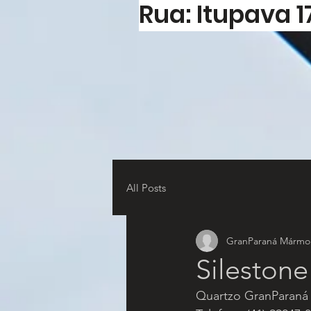
Rua: Itupava 1
All Posts
GranParaná Mármor
Sileston
Quartzo GranParaná 