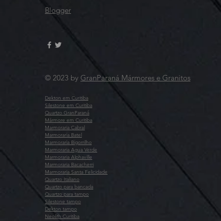
Blogger
© 2023 by
GranParaná Mármores e Granitos
Dekton em Curitiba
Silestone em Curitiba
Quartzo GranParaná
Mármore em Curitiba
Marmoraria Cabral
Marmoraria Batel
Marmoraria Bigorrilho
Marmoraria Agua Verde
Marmoraria Alphaville
Marmoraria Bacacherri
Marmoraria Santa Felicidade
Quartzo Italiano
Quartzo para bancada
Quartzo para tampo
Silestone tampo
Dekton tampo
Neolith Curitiba