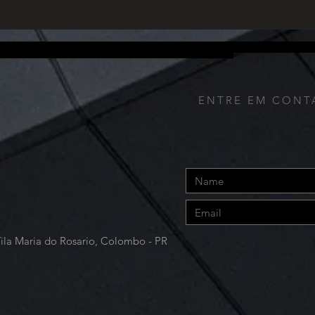
Principais...
altas
fornece de qualquer outra forma. Além disso, nós coletamos o endereço IP utilizado para conectar o seu computador à Internet; dados de login; endereço de ema
 navegação, incluindo o tempo de resposta das páginas, tempo total da visita em determinadas páginas, informações de interação com página e os métodos utiliz
alhes de pagamento (incluindo informações de cartão de crédito), comentários, feedback, recomendações e perfil pessoal.
ENTRE EM CONT
Vila Maria do Rosario, Colombo - PR