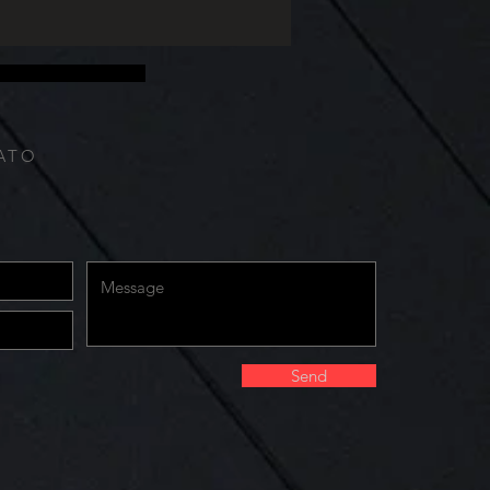
 temperaturas e...
il; senha; informações do computador e internet
ados para deixar a página. Nós também coletamos
ATO
Send