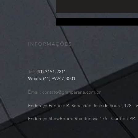
padrão de acabamento e a
tecnologia utilizada no corte e na
finalização das peças. Uma ma
Nós recebemos, coletamos e arquivamos as informações que você adiciona em nosso site ou nos 
e histórico de compra. Nós poderemos utilizar ferramentas para medir e coletar informações de
informações de identificação pessoal (incluindo nome, email, senha, meios de comunicação); det
INFORMAÇÕES
Tel:
(41) 3151-2211
Whats: (41) 99247-3501
Email:
contato@granparana.com.br
Endereço Fábrica: R. Sebastião José de Souza, 178 - 
Endereço ShowRoom: Rua Itupava 176 - Curitiba-PR.