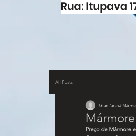
Rua: Itupava 1
All Posts
GranParaná Mármor
Mármore 
Preço de Mármore e 