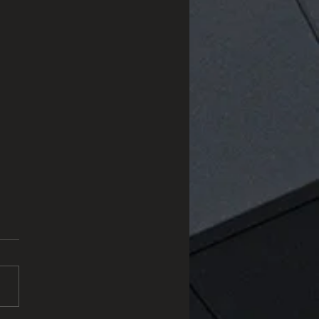
tzito: O Material Natural
Une Sofisticação e
bilidade
tem conquistado
vez mais espaço em
tos de luxo. Formado pela
formação do arenito em