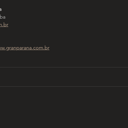
a
iba
m.br
w.granparana.com.br