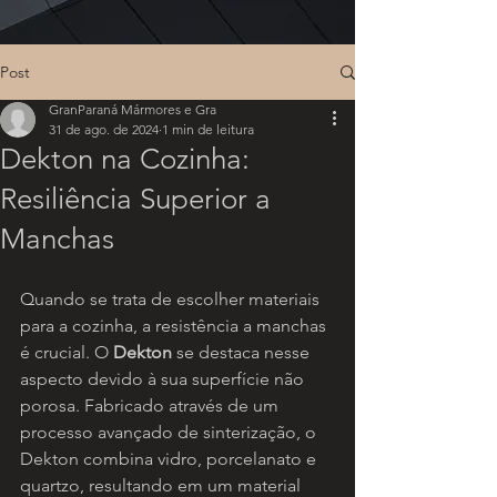
Post
GranParaná Mármores e Gra
31 de ago. de 2024
1 min de leitura
Dekton na Cozinha:
Resiliência Superior a
Manchas
Quando se trata de escolher materiais 
para a cozinha, a resistência a manchas 
é crucial. O 
Dekton
 se destaca nesse 
aspecto devido à sua superfície não 
porosa. Fabricado através de um 
processo avançado de sinterização, o 
Dekton combina vidro, porcelanato e 
quartzo, resultando em um material 