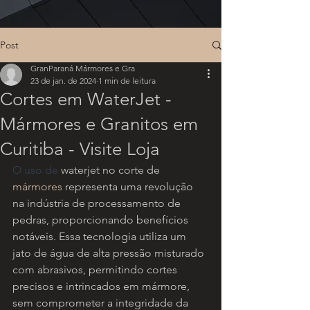
Post
GranParaná Mármores e Gra
23 de jan. de 2024
1 min de leitura
Cortes em WaterJet -
Mármores e Granitos em
Curitiba - Visite Loja
O uso de 
waterjet no corte de 
mármores
 representa uma revolução 
na indústria de processamento de 
pedras, proporcionando benefícios 
notáveis. Essa tecnologia utiliza um 
jato de água de alta pressão misturado 
com abrasivos, permitindo cortes 
precisos e intrincados em mármore, 
sem comprometer a integridade da 